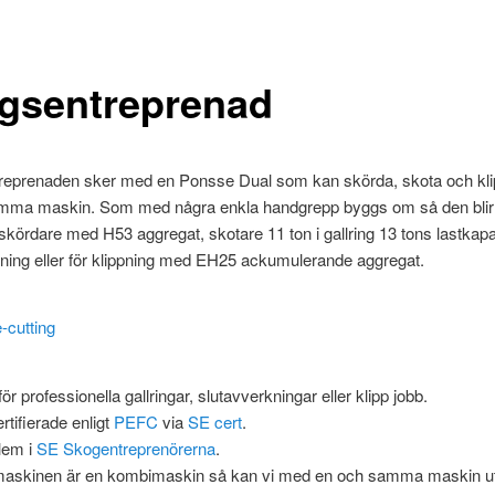
gsentreprenad
reprenaden sker med en Ponsse Dual som kan skörda, skota och klipp
mma maskin. Som med några enkla handgrepp byggs om så den blir
d skördare med H53 aggregat, skotare 11 ton i gallring 13 tons lastkapac
ning eller för klippning med EH25 ackumulerande aggregat.
för professionella gallringar, slutavverkningar eller klipp jobb.
rtifierade enligt
PEFC
via
SE cert
.
lem i
SE Skogentreprenörerna
.
askinen är en kombimaskin så kan vi med en och samma maskin utf