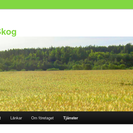
Skog
t
Länkar
Om företaget
Tjänster