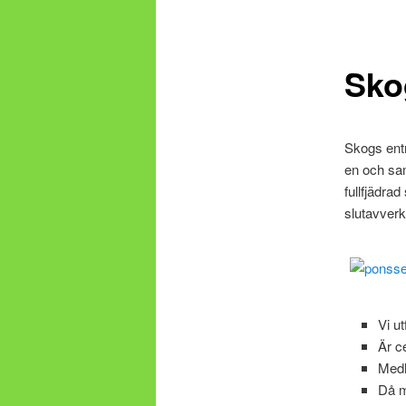
Sko
Skogs ent
en och sa
fullfjädra
slutavverk
Vi ut
Är ce
Med
Då m