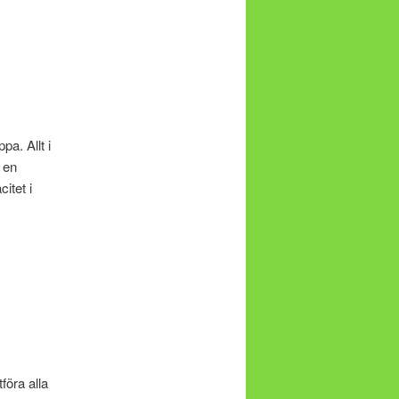
a. Allt i
 en
itet i
öra alla